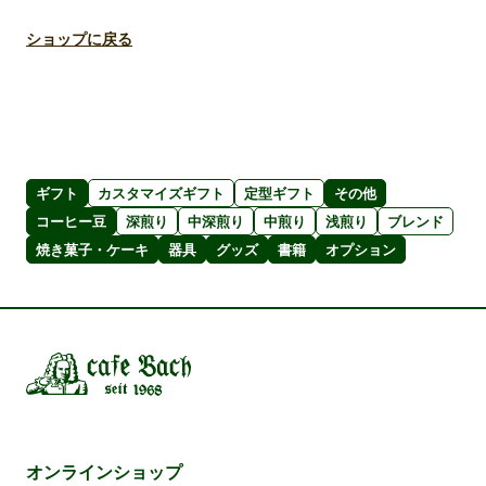
ショップに戻る
コーヒー豆のえらびかた
メニュー
ギフト
カスタマイズギフト
定型ギフト
その他
コーヒー豆
焼き菓子・ケーキ
器具
グッズ
コーヒー豆
深煎り
中深煎り
中煎り
浅煎り
ブレンド
書籍
ギフトセット
焼き菓子・ケーキ
器具
グッズ
書籍
オプション
カフェ・バッハについて
オンラインショップ