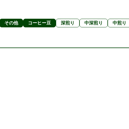
その他
コーヒー豆
深煎り
中深煎り
中煎り