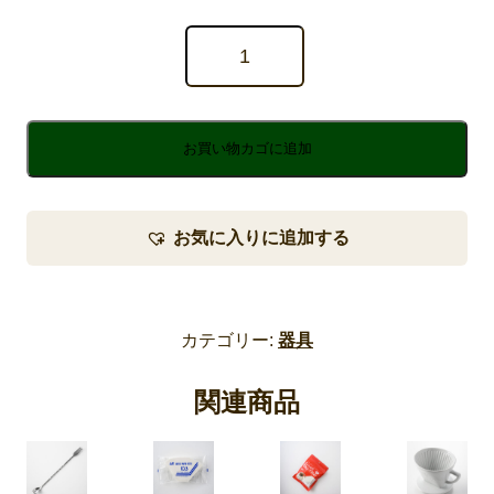
バ
ッ
ハ
式
ド
リ
ッ
お買い物カゴに追加
パ
ー /
１
０
１
お気に入りに追加する
（１
コーヒー豆のえらびかた
～
2
人
メニュー
用）
個
コーヒー豆
焼き菓子・ケーキ
器具
グッズ
カテゴリー:
器具
書籍
ギフトセット
関連商品
カフェ・バッハについて