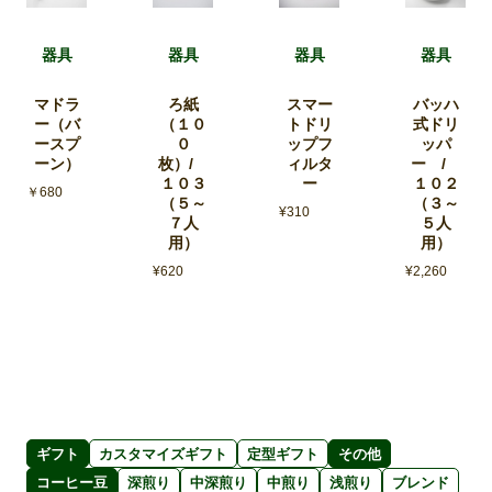
器具
器具
器具
器具
マドラ
ろ紙
スマー
バッハ
ー（バ
（１０
トドリ
式ドリ
ースプ
０
ップフ
ッパ
ーン）
枚）/
ィルタ
ー /
１０３
ー
１０２
￥680
（５～
（３～
¥
310
７人
５人
用）
用）
¥
620
¥
2,260
ギフト
カスタマイズギフト
定型ギフト
その他
コーヒー豆
深煎り
中深煎り
中煎り
浅煎り
ブレンド